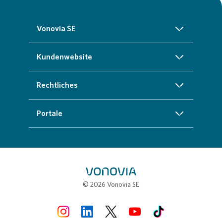
Vonovia SE
Über uns
Kundenwebsite
Investoren
Startseite
Rechtliches
Nachhaltigkeit
Zuhause finden
Impressum
Portale
Presse
Kundenservice
Cookie-Richtlinien
InvestorPortal
Karriere
Weitere Angebote
Datenschutz
Geschäftspartnerportal
Meine Stadt
Compliance
Stellenbörse
© 2026 Vonovia SE
Erklärung zur Barrierefreiheit