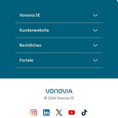
Vonovia SE
Über uns
Kundenwebsite
Investoren
Startseite
Rechtliches
Nachhaltigkeit
Zuhause finden
Impressum
Portale
Presse
Kundenservice
Cookie-Richtlinien
InvestorPortal
Karriere
Weitere Angebote
Datenschutz
Geschäftspartnerportal
Meine Stadt
Compliance
Stellenbörse
© 2026 Vonovia SE
Erklärung zur Barrierefreiheit