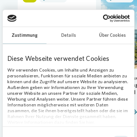
Loading...
Loadi
Zustimmung
Details
Über Cookies
Diese Webseite verwendet Cookies
Wir verwenden Cookies, um Inhalte und Anzeigen zu
personalisieren, Funktionen für soziale Medien anbieten zu
PERSONAL
CORPORATE GOVER
können und die Zugriffe auf unsere Website zu analysieren.
Neue Talente starten ihre
Vonovia verlän
Außerdem geben wir Informationen zu Ihrer Verwendung
Ausbildung
Vorstand Arnd 
unserer Website an unsere Partner für soziale Medien,
Werbung und Analysen weiter. Unsere Partner führen diese
07.08.2026
01.06.2026
Informationen möglicherweise mit weiteren Daten
zusammen, die Sie ihnen bereitgestellt haben oder die sie im
Mehr erfahren
Mehr erfahren
Rahmen Ihrer Nutzung der Dienste gesammelt haben.
Weitere Informationen dazu finden Sie hier.
Einwilligungsauswahl