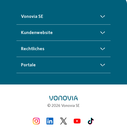
Vonovia SE
Über uns
Kundenwebsite
Investoren
Startseite
Rechtliches
Nachhaltigkeit
Zuhause finden
Impressum
Portale
Presse
Kundenservice
Cookie-Richtlinien
InvestorPortal
Karriere
Weitere Angebote
Datenschutz
Geschäftspartnerportal
Meine Stadt
Compliance
Stellenbörse
© 2026 Vonovia SE
Erklärung zur Barrierefreiheit