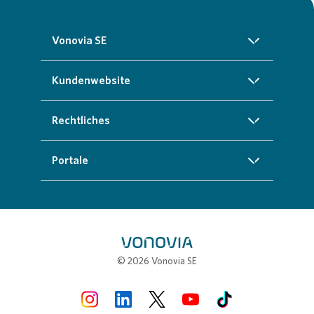
Vonovia SE
Über uns
Kundenwebsite
Investoren
Startseite
Rechtliches
Nachhaltigkeit
Zuhause finden
Impressum
Portale
Presse
Kundenservice
Cookie-Richtlinien
InvestorPortal
Karriere
Weitere Angebote
Datenschutz
Geschäftspartnerportal
Meine Stadt
Compliance
Stellenbörse
© 2026 Vonovia SE
Erklärung zur Barrierefreiheit